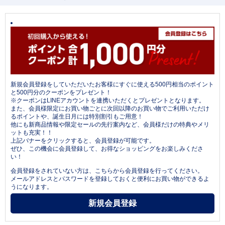
新規会員登録をしていただいたお客様にすぐに使える500円相当のポイント
と500円分のクーポンをプレゼント！
※クーポンはLINEアカウントを連携いただくとプレゼントとなります。
また、会員様限定にお買い物ごとに次回以降のお買い物でご利用いただけ
るポイントや、誕生日月には特別割引もご用意！
他にも新商品情報や限定セールの先行案内など、会員様だけの特典やメリ
ットも充実！！
上記バナーをクリックすると、会員登録が可能です。
ぜひ、この機会に会員登録して、お得なショッピングをお楽しみくださ
い！
会員登録をされていない方は、こちらから会員登録を行ってください。
メールアドレスとパスワードを登録しておくと便利にお買い物ができるよ
うになります。