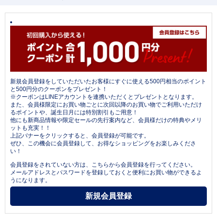
新規会員登録をしていただいたお客様にすぐに使える500円相当のポイント
と500円分のクーポンをプレゼント！
※クーポンはLINEアカウントを連携いただくとプレゼントとなります。
また、会員様限定にお買い物ごとに次回以降のお買い物でご利用いただけ
るポイントや、誕生日月には特別割引もご用意！
他にも新商品情報や限定セールの先行案内など、会員様だけの特典やメリ
ットも充実！！
上記バナーをクリックすると、会員登録が可能です。
ぜひ、この機会に会員登録して、お得なショッピングをお楽しみくださ
い！
会員登録をされていない方は、こちらから会員登録を行ってください。
メールアドレスとパスワードを登録しておくと便利にお買い物ができるよ
うになります。