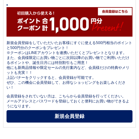
新規会員登録をしていただいたお客様にすぐに使える500円相当のポイント
と500円分のクーポンをプレゼント！
※クーポンはLINEアカウントを連携いただくとプレゼントとなります。
また、会員様限定にお買い物ごとに次回以降のお買い物でご利用いただけ
るポイントや、誕生日月には特別割引もご用意！
他にも新商品情報や限定セールの先行案内など、会員様だけの特典やメリ
ットも充実！！
上記バナーをクリックすると、会員登録が可能です。
ぜひ、この機会に会員登録して、お得なショッピングをお楽しみくださ
い！
会員登録をされていない方は、こちらから会員登録を行ってください。
メールアドレスとパスワードを登録しておくと便利にお買い物ができるよ
うになります。