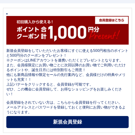
新規会員登録をしていただいたお客様にすぐに使える500円相当のポイント
と500円分のクーポンをプレゼント！
※クーポンはLINEアカウントを連携いただくとプレゼントとなります。
また、会員様限定にお買い物ごとに次回以降のお買い物でご利用いただけ
るポイントや、誕生日月には特別割引もご用意！
他にも新商品情報や限定セールの先行案内など、会員様だけの特典やメリ
ットも充実！！
上記バナーをクリックすると、会員登録が可能です。
ぜひ、この機会に会員登録して、お得なショッピングをお楽しみくださ
い！
会員登録をされていない方は、こちらから会員登録を行ってください。
メールアドレスとパスワードを登録しておくと便利にお買い物ができるよ
うになります。