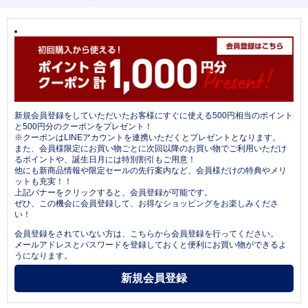
新規会員登録をしていただいたお客様にすぐに使える500円相当のポイント
と500円分のクーポンをプレゼント！
※クーポンはLINEアカウントを連携いただくとプレゼントとなります。
また、会員様限定にお買い物ごとに次回以降のお買い物でご利用いただけ
るポイントや、誕生日月には特別割引もご用意！
他にも新商品情報や限定セールの先行案内など、会員様だけの特典やメリ
ットも充実！！
上記バナーをクリックすると、会員登録が可能です。
ぜひ、この機会に会員登録して、お得なショッピングをお楽しみくださ
い！
会員登録をされていない方は、こちらから会員登録を行ってください。
メールアドレスとパスワードを登録しておくと便利にお買い物ができるよ
うになります。