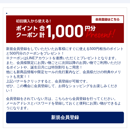
新規会員登録をしていただいたお客様にすぐに使える500円相当のポイント
と500円分のクーポンをプレゼント！
※クーポンはLINEアカウントを連携いただくとプレゼントとなります。
また、会員様限定にお買い物ごとに次回以降のお買い物でご利用いただけ
るポイントや、誕生日月には特別割引もご用意！
他にも新商品情報や限定セールの先行案内など、会員様だけの特典やメリ
ットも充実！！
上記バナーをクリックすると、会員登録が可能です。
ぜひ、この機会に会員登録して、お得なショッピングをお楽しみくださ
い！
会員登録をされていない方は、こちらから会員登録を行ってください。
メールアドレスとパスワードを登録しておくと便利にお買い物ができるよ
うになります。