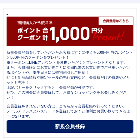
新規会員登録をしていただいたお客様にすぐに使える500円相当のポイント
と500円分のクーポンをプレゼント！
※クーポンはLINEアカウントを連携いただくとプレゼントとなります。
また、会員様限定にお買い物ごとに次回以降のお買い物でご利用いただけ
るポイントや、誕生日月には特別割引もご用意！
他にも新商品情報や限定セールの先行案内など、会員様だけの特典やメリ
ットも充実！！
上記バナーをクリックすると、会員登録が可能です。
ぜひ、この機会に会員登録して、お得なショッピングをお楽しみくださ
い！
会員登録をされていない方は、こちらから会員登録を行ってください。
メールアドレスとパスワードを登録しておくと便利にお買い物ができるよ
うになります。