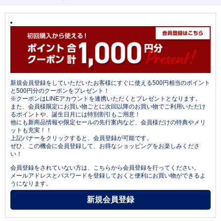
新規会員登録をしていただいたお客様にすぐに使える500円相当のポイント
と500円分のクーポンをプレゼント！
※クーポンはLINEアカウントを連携いただくとプレゼントとなります。
また、会員様限定にお買い物ごとに次回以降のお買い物でご利用いただけ
るポイントや、誕生日月には特別割引もご用意！
他にも新商品情報や限定セールの先行案内など、会員様だけの特典やメリ
ットも充実！！
上記バナーをクリックすると、会員登録が可能です。
ぜひ、この機会に会員登録して、お得なショッピングをお楽しみくださ
い！
会員登録をされていない方は、こちらから会員登録を行ってください。
メールアドレスとパスワードを登録しておくと便利にお買い物ができるよ
うになります。