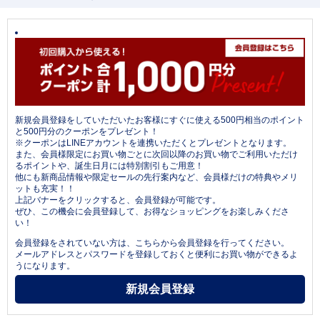
新規会員登録をしていただいたお客様にすぐに使える500円相当のポイント
と500円分のクーポンをプレゼント！
※クーポンはLINEアカウントを連携いただくとプレゼントとなります。
また、会員様限定にお買い物ごとに次回以降のお買い物でご利用いただけ
るポイントや、誕生日月には特別割引もご用意！
他にも新商品情報や限定セールの先行案内など、会員様だけの特典やメリ
ットも充実！！
上記バナーをクリックすると、会員登録が可能です。
ぜひ、この機会に会員登録して、お得なショッピングをお楽しみくださ
い！
会員登録をされていない方は、こちらから会員登録を行ってください。
メールアドレスとパスワードを登録しておくと便利にお買い物ができるよ
うになります。