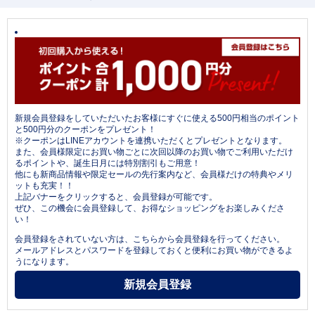
新規会員登録をしていただいたお客様にすぐに使える500円相当のポイント
と500円分のクーポンをプレゼント！
※クーポンはLINEアカウントを連携いただくとプレゼントとなります。
また、会員様限定にお買い物ごとに次回以降のお買い物でご利用いただけ
るポイントや、誕生日月には特別割引もご用意！
他にも新商品情報や限定セールの先行案内など、会員様だけの特典やメリ
ットも充実！！
上記バナーをクリックすると、会員登録が可能です。
ぜひ、この機会に会員登録して、お得なショッピングをお楽しみくださ
い！
会員登録をされていない方は、こちらから会員登録を行ってください。
メールアドレスとパスワードを登録しておくと便利にお買い物ができるよ
うになります。