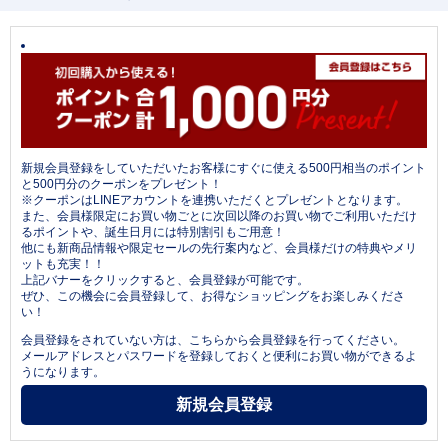
新規会員登録をしていただいたお客様にすぐに使える500円相当のポイント
と500円分のクーポンをプレゼント！
※クーポンはLINEアカウントを連携いただくとプレゼントとなります。
また、会員様限定にお買い物ごとに次回以降のお買い物でご利用いただけ
るポイントや、誕生日月には特別割引もご用意！
他にも新商品情報や限定セールの先行案内など、会員様だけの特典やメリ
ットも充実！！
上記バナーをクリックすると、会員登録が可能です。
ぜひ、この機会に会員登録して、お得なショッピングをお楽しみくださ
い！
会員登録をされていない方は、こちらから会員登録を行ってください。
メールアドレスとパスワードを登録しておくと便利にお買い物ができるよ
うになります。