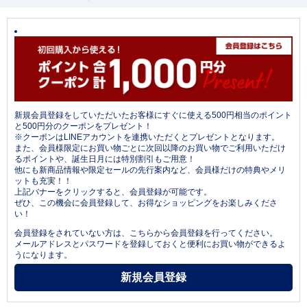
新規会員登録をしていただいたお客様にすぐに使える500円相当のポイント
と500円分のクーポンをプレゼント！
※クーポンはLINEアカウントを連携いただくとプレゼントとなります。
また、会員様限定にお買い物ごとに次回以降のお買い物でご利用いただけ
るポイントや、誕生日月には特別割引もご用意！
他にも新商品情報や限定セールの先行案内など、会員様だけの特典やメリ
ットも充実！！
上記バナーをクリックすると、会員登録が可能です。
ぜひ、この機会に会員登録して、お得なショッピングをお楽しみくださ
い！
会員登録をされていない方は、こちらから会員登録を行ってください。
メールアドレスとパスワードを登録しておくと便利にお買い物ができるよ
うになります。