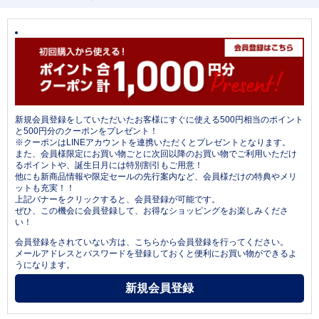
新規会員登録をしていただいたお客様にすぐに使える500円相当のポイント
と500円分のクーポンをプレゼント！
※クーポンはLINEアカウントを連携いただくとプレゼントとなります。
また、会員様限定にお買い物ごとに次回以降のお買い物でご利用いただけ
るポイントや、誕生日月には特別割引もご用意！
他にも新商品情報や限定セールの先行案内など、会員様だけの特典やメリ
ットも充実！！
上記バナーをクリックすると、会員登録が可能です。
ぜひ、この機会に会員登録して、お得なショッピングをお楽しみくださ
い！
会員登録をされていない方は、こちらから会員登録を行ってください。
メールアドレスとパスワードを登録しておくと便利にお買い物ができるよ
うになります。