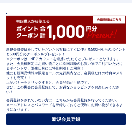
新規会員登録をしていただいたお客様にすぐに使える500円相当のポイント
と500円分のクーポンをプレゼント！
※クーポンはLINEアカウントを連携いただくとプレゼントとなります。
また、会員様限定にお買い物ごとに次回以降のお買い物でご利用いただけ
るポイントや、誕生日月には特別割引もご用意！
他にも新商品情報や限定セールの先行案内など、会員様だけの特典やメリ
ットも充実！！
上記バナーをクリックすると、会員登録が可能です。
ぜひ、この機会に会員登録して、お得なショッピングをお楽しみくださ
い！
会員登録をされていない方は、こちらから会員登録を行ってください。
メールアドレスとパスワードを登録しておくと便利にお買い物ができるよ
うになります。