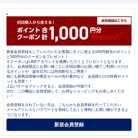
新規会員登録をしていただいたお客様にすぐに使える500円相当のポイント
と500円分のクーポンをプレゼント！
※クーポンはLINEアカウントを連携いただくとプレゼントとなります。
また、会員様限定にお買い物ごとに次回以降のお買い物でご利用いただけ
るポイントや、誕生日月には特別割引もご用意！
他にも新商品情報や限定セールの先行案内など、会員様だけの特典やメリ
ットも充実！！
上記バナーをクリックすると、会員登録が可能です。
ぜひ、この機会に会員登録して、お得なショッピングをお楽しみくださ
い！
会員登録をされていない方は、こちらから会員登録を行ってください。
メールアドレスとパスワードを登録しておくと便利にお買い物ができるよ
うになります。