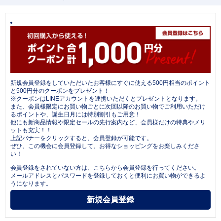
新規会員登録をしていただいたお客様にすぐに使える500円相当のポイント
と500円分のクーポンをプレゼント！
※クーポンはLINEアカウントを連携いただくとプレゼントとなります。
また、会員様限定にお買い物ごとに次回以降のお買い物でご利用いただけ
るポイントや、誕生日月には特別割引もご用意！
他にも新商品情報や限定セールの先行案内など、会員様だけの特典やメリ
ットも充実！！
上記バナーをクリックすると、会員登録が可能です。
ぜひ、この機会に会員登録して、お得なショッピングをお楽しみくださ
い！
会員登録をされていない方は、こちらから会員登録を行ってください。
メールアドレスとパスワードを登録しておくと便利にお買い物ができるよ
うになります。