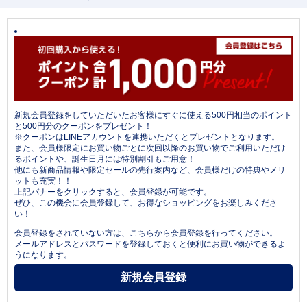
新規会員登録をしていただいたお客様にすぐに使える500円相当のポイント
と500円分のクーポンをプレゼント！
※クーポンはLINEアカウントを連携いただくとプレゼントとなります。
また、会員様限定にお買い物ごとに次回以降のお買い物でご利用いただけ
るポイントや、誕生日月には特別割引もご用意！
他にも新商品情報や限定セールの先行案内など、会員様だけの特典やメリ
ットも充実！！
上記バナーをクリックすると、会員登録が可能です。
ぜひ、この機会に会員登録して、お得なショッピングをお楽しみくださ
い！
会員登録をされていない方は、こちらから会員登録を行ってください。
メールアドレスとパスワードを登録しておくと便利にお買い物ができるよ
うになります。