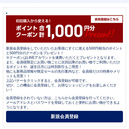
新規会員登録をしていただいたお客様にすぐに使える500円相当のポイント
と500円分のクーポンをプレゼント！
※クーポンはLINEアカウントを連携いただくとプレゼントとなります。
また、会員様限定にお買い物ごとに次回以降のお買い物でご利用いただけ
るポイントや、誕生日月には特別割引もご用意！
他にも新商品情報や限定セールの先行案内など、会員様だけの特典やメリ
ットも充実！！
上記バナーをクリックすると、会員登録が可能です。
ぜひ、この機会に会員登録して、お得なショッピングをお楽しみくださ
い！
会員登録をされていない方は、こちらから会員登録を行ってください。
メールアドレスとパスワードを登録しておくと便利にお買い物ができるよ
うになります。