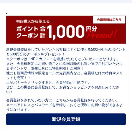
新規会員登録をしていただいたお客様にすぐに使える500円相当のポイント
と500円分のクーポンをプレゼント！
※クーポンはLINEアカウントを連携いただくとプレゼントとなります。
また、会員様限定にお買い物ごとに次回以降のお買い物でご利用いただけ
るポイントや、誕生日月には特別割引もご用意！
他にも新商品情報や限定セールの先行案内など、会員様だけの特典やメリ
ットも充実！！
上記バナーをクリックすると、会員登録が可能です。
ぜひ、この機会に会員登録して、お得なショッピングをお楽しみくださ
い！
会員登録をされていない方は、こちらから会員登録を行ってください。
メールアドレスとパスワードを登録しておくと便利にお買い物ができるよ
うになります。