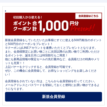
新規会員登録をしていただいたお客様にすぐに使える500円相当のポイント
と500円分のクーポンをプレゼント！
※クーポンはLINEアカウントを連携いただくとプレゼントとなります。
また、会員様限定にお買い物ごとに次回以降のお買い物でご利用いただけ
るポイントや、誕生日月には特別割引もご用意！
他にも新商品情報や限定セールの先行案内など、会員様だけの特典やメリ
ットも充実！！
上記バナーをクリックすると、会員登録が可能です。
ぜひ、この機会に会員登録して、お得なショッピングをお楽しみくださ
い！
会員登録をされていない方は、こちらから会員登録を行ってください。
メールアドレスとパスワードを登録しておくと便利にお買い物ができるよ
うになります。