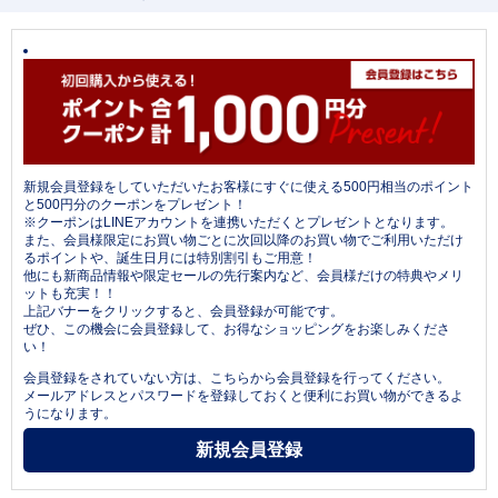
新規会員登録をしていただいたお客様にすぐに使える500円相当のポイント
と500円分のクーポンをプレゼント！
※クーポンはLINEアカウントを連携いただくとプレゼントとなります。
また、会員様限定にお買い物ごとに次回以降のお買い物でご利用いただけ
るポイントや、誕生日月には特別割引もご用意！
他にも新商品情報や限定セールの先行案内など、会員様だけの特典やメリ
ットも充実！！
上記バナーをクリックすると、会員登録が可能です。
ぜひ、この機会に会員登録して、お得なショッピングをお楽しみくださ
い！
会員登録をされていない方は、こちらから会員登録を行ってください。
メールアドレスとパスワードを登録しておくと便利にお買い物ができるよ
うになります。