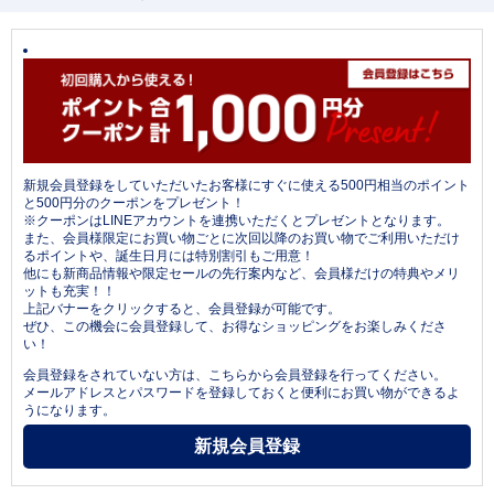
新規会員登録をしていただいたお客様にすぐに使える500円相当のポイント
と500円分のクーポンをプレゼント！
※クーポンはLINEアカウントを連携いただくとプレゼントとなります。
また、会員様限定にお買い物ごとに次回以降のお買い物でご利用いただけ
るポイントや、誕生日月には特別割引もご用意！
他にも新商品情報や限定セールの先行案内など、会員様だけの特典やメリ
ットも充実！！
上記バナーをクリックすると、会員登録が可能です。
ぜひ、この機会に会員登録して、お得なショッピングをお楽しみくださ
い！
会員登録をされていない方は、こちらから会員登録を行ってください。
メールアドレスとパスワードを登録しておくと便利にお買い物ができるよ
うになります。