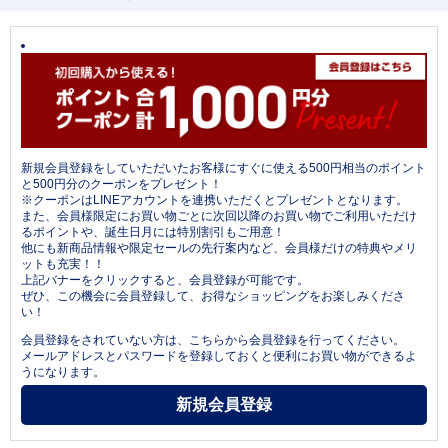
新規会員登録をしていただいたお客様にすぐに使える500円相当のポイント
と500円分のクーポンをプレゼント！
※クーポンはLINEアカウントを連携いただくとプレゼントとなります。
また、会員様限定にお買い物ごとに次回以降のお買い物でご利用いただけ
るポイントや、誕生日月には特別割引もご用意！
他にも新商品情報や限定セールの先行案内など、会員様だけの特典やメリ
ットも充実！！
上記バナーをクリックすると、会員登録が可能です。
ぜひ、この機会に会員登録して、お得なショッピングをお楽しみくださ
い！
会員登録をされていない方は、こちらから会員登録を行ってください。
メールアドレスとパスワードを登録しておくと便利にお買い物ができるよ
うになります。