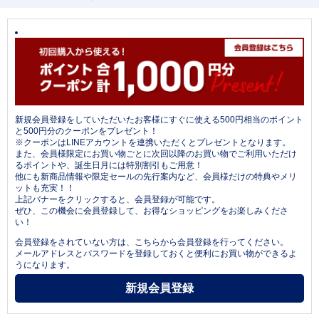
新規会員登録をしていただいたお客様にすぐに使える500円相当のポイント
と500円分のクーポンをプレゼント！
※クーポンはLINEアカウントを連携いただくとプレゼントとなります。
また、会員様限定にお買い物ごとに次回以降のお買い物でご利用いただけ
るポイントや、誕生日月には特別割引もご用意！
他にも新商品情報や限定セールの先行案内など、会員様だけの特典やメリ
ットも充実！！
上記バナーをクリックすると、会員登録が可能です。
ぜひ、この機会に会員登録して、お得なショッピングをお楽しみくださ
い！
会員登録をされていない方は、こちらから会員登録を行ってください。
メールアドレスとパスワードを登録しておくと便利にお買い物ができるよ
うになります。