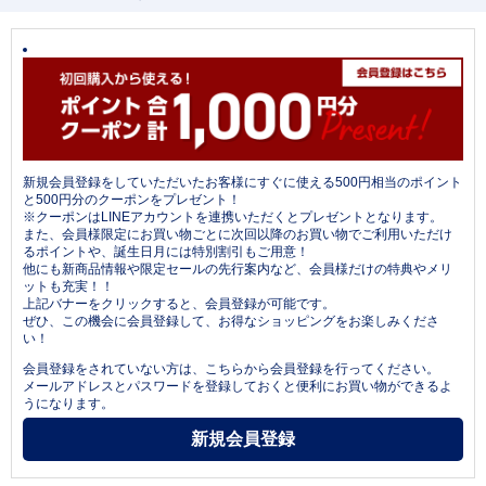
新規会員登録をしていただいたお客様にすぐに使える500円相当のポイント
と500円分のクーポンをプレゼント！
※クーポンはLINEアカウントを連携いただくとプレゼントとなります。
また、会員様限定にお買い物ごとに次回以降のお買い物でご利用いただけ
るポイントや、誕生日月には特別割引もご用意！
他にも新商品情報や限定セールの先行案内など、会員様だけの特典やメリ
ットも充実！！
上記バナーをクリックすると、会員登録が可能です。
ぜひ、この機会に会員登録して、お得なショッピングをお楽しみくださ
い！
会員登録をされていない方は、こちらから会員登録を行ってください。
メールアドレスとパスワードを登録しておくと便利にお買い物ができるよ
うになります。