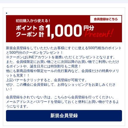
新規会員登録をしていただいたお客様にすぐに使える500円相当のポイント
と500円分のクーポンをプレゼント！
※クーポンはLINEアカウントを連携いただくとプレゼントとなります。
また、会員様限定にお買い物ごとに次回以降のお買い物でご利用いただけ
るポイントや、誕生日月には特別割引もご用意！
他にも新商品情報や限定セールの先行案内など、会員様だけの特典やメリ
ットも充実！！
上記バナーをクリックすると、会員登録が可能です。
ぜひ、この機会に会員登録して、お得なショッピングをお楽しみくださ
い！
会員登録をされていない方は、こちらから会員登録を行ってください。
メールアドレスとパスワードを登録しておくと便利にお買い物ができるよ
うになります。