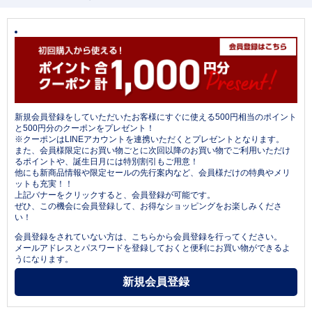
新規会員登録をしていただいたお客様にすぐに使える500円相当のポイント
と500円分のクーポンをプレゼント！
※クーポンはLINEアカウントを連携いただくとプレゼントとなります。
また、会員様限定にお買い物ごとに次回以降のお買い物でご利用いただけ
るポイントや、誕生日月には特別割引もご用意！
他にも新商品情報や限定セールの先行案内など、会員様だけの特典やメリ
ットも充実！！
上記バナーをクリックすると、会員登録が可能です。
ぜひ、この機会に会員登録して、お得なショッピングをお楽しみくださ
い！
会員登録をされていない方は、こちらから会員登録を行ってください。
メールアドレスとパスワードを登録しておくと便利にお買い物ができるよ
うになります。