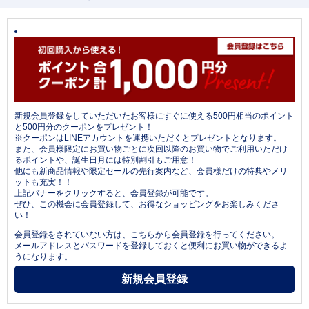
新規会員登録をしていただいたお客様にすぐに使える500円相当のポイント
と500円分のクーポンをプレゼント！
※クーポンはLINEアカウントを連携いただくとプレゼントとなります。
また、会員様限定にお買い物ごとに次回以降のお買い物でご利用いただけ
るポイントや、誕生日月には特別割引もご用意！
他にも新商品情報や限定セールの先行案内など、会員様だけの特典やメリ
ットも充実！！
上記バナーをクリックすると、会員登録が可能です。
ぜひ、この機会に会員登録して、お得なショッピングをお楽しみくださ
い！
会員登録をされていない方は、こちらから会員登録を行ってください。
メールアドレスとパスワードを登録しておくと便利にお買い物ができるよ
うになります。