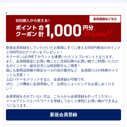
新規会員登録をしていただいたお客様にすぐに使える500円相当のポイント
と500円分のクーポンをプレゼント！
※クーポンはLINEアカウントを連携いただくとプレゼントとなります。
また、会員様限定にお買い物ごとに次回以降のお買い物でご利用いただけ
るポイントや、誕生日月には特別割引もご用意！
他にも新商品情報や限定セールの先行案内など、会員様だけの特典やメリ
ットも充実！！
上記バナーをクリックすると、会員登録が可能です。
ぜひ、この機会に会員登録して、お得なショッピングをお楽しみくださ
い！
会員登録をされていない方は、こちらから会員登録を行ってください。
メールアドレスとパスワードを登録しておくと便利にお買い物ができるよ
うになります。