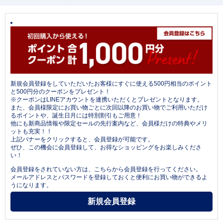
新規会員登録をしていただいたお客様にすぐに使える500円相当のポイント
と500円分のクーポンをプレゼント！
※クーポンはLINEアカウントを連携いただくとプレゼントとなります。
また、会員様限定にお買い物ごとに次回以降のお買い物でご利用いただけ
るポイントや、誕生日月には特別割引もご用意！
他にも新商品情報や限定セールの先行案内など、会員様だけの特典やメリ
ットも充実！！
上記バナーをクリックすると、会員登録が可能です。
ぜひ、この機会に会員登録して、お得なショッピングをお楽しみくださ
い！
会員登録をされていない方は、こちらから会員登録を行ってください。
メールアドレスとパスワードを登録しておくと便利にお買い物ができるよ
うになります。