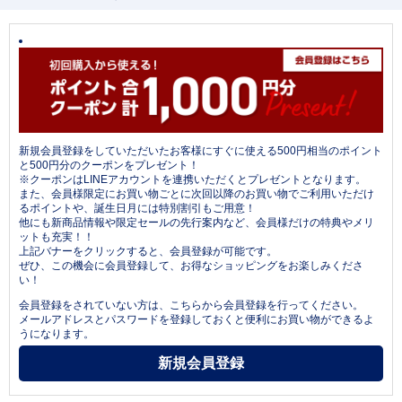
新規会員登録をしていただいたお客様にすぐに使える500円相当のポイント
と500円分のクーポンをプレゼント！
※クーポンはLINEアカウントを連携いただくとプレゼントとなります。
また、会員様限定にお買い物ごとに次回以降のお買い物でご利用いただけ
るポイントや、誕生日月には特別割引もご用意！
他にも新商品情報や限定セールの先行案内など、会員様だけの特典やメリ
ットも充実！！
上記バナーをクリックすると、会員登録が可能です。
ぜひ、この機会に会員登録して、お得なショッピングをお楽しみくださ
い！
会員登録をされていない方は、こちらから会員登録を行ってください。
メールアドレスとパスワードを登録しておくと便利にお買い物ができるよ
うになります。