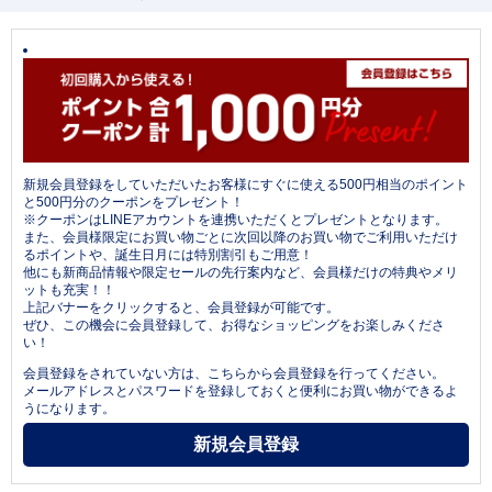
新規会員登録をしていただいたお客様にすぐに使える500円相当のポイント
と500円分のクーポンをプレゼント！
※クーポンはLINEアカウントを連携いただくとプレゼントとなります。
また、会員様限定にお買い物ごとに次回以降のお買い物でご利用いただけ
るポイントや、誕生日月には特別割引もご用意！
他にも新商品情報や限定セールの先行案内など、会員様だけの特典やメリ
ットも充実！！
上記バナーをクリックすると、会員登録が可能です。
ぜひ、この機会に会員登録して、お得なショッピングをお楽しみくださ
い！
会員登録をされていない方は、こちらから会員登録を行ってください。
メールアドレスとパスワードを登録しておくと便利にお買い物ができるよ
うになります。