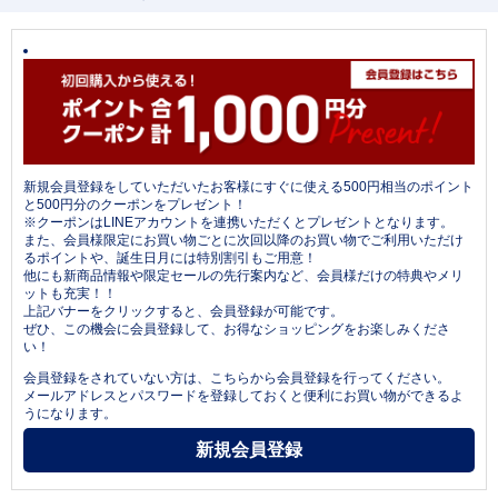
新規会員登録をしていただいたお客様にすぐに使える500円相当のポイント
と500円分のクーポンをプレゼント！
※クーポンはLINEアカウントを連携いただくとプレゼントとなります。
また、会員様限定にお買い物ごとに次回以降のお買い物でご利用いただけ
るポイントや、誕生日月には特別割引もご用意！
他にも新商品情報や限定セールの先行案内など、会員様だけの特典やメリ
ットも充実！！
上記バナーをクリックすると、会員登録が可能です。
ぜひ、この機会に会員登録して、お得なショッピングをお楽しみくださ
い！
会員登録をされていない方は、こちらから会員登録を行ってください。
メールアドレスとパスワードを登録しておくと便利にお買い物ができるよ
うになります。