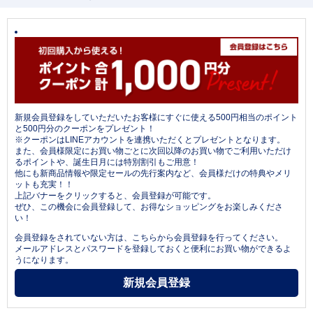
新規会員登録をしていただいたお客様にすぐに使える500円相当のポイント
と500円分のクーポンをプレゼント！
※クーポンはLINEアカウントを連携いただくとプレゼントとなります。
また、会員様限定にお買い物ごとに次回以降のお買い物でご利用いただけ
るポイントや、誕生日月には特別割引もご用意！
他にも新商品情報や限定セールの先行案内など、会員様だけの特典やメリ
ットも充実！！
上記バナーをクリックすると、会員登録が可能です。
ぜひ、この機会に会員登録して、お得なショッピングをお楽しみくださ
い！
会員登録をされていない方は、こちらから会員登録を行ってください。
メールアドレスとパスワードを登録しておくと便利にお買い物ができるよ
うになります。