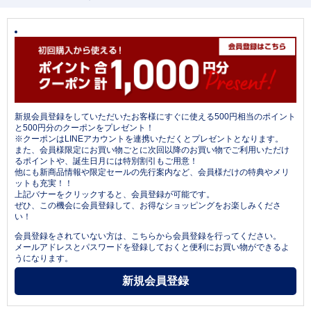
新規会員登録をしていただいたお客様にすぐに使える500円相当のポイント
と500円分のクーポンをプレゼント！
※クーポンはLINEアカウントを連携いただくとプレゼントとなります。
また、会員様限定にお買い物ごとに次回以降のお買い物でご利用いただけ
るポイントや、誕生日月には特別割引もご用意！
他にも新商品情報や限定セールの先行案内など、会員様だけの特典やメリ
ットも充実！！
上記バナーをクリックすると、会員登録が可能です。
ぜひ、この機会に会員登録して、お得なショッピングをお楽しみくださ
い！
会員登録をされていない方は、こちらから会員登録を行ってください。
メールアドレスとパスワードを登録しておくと便利にお買い物ができるよ
うになります。