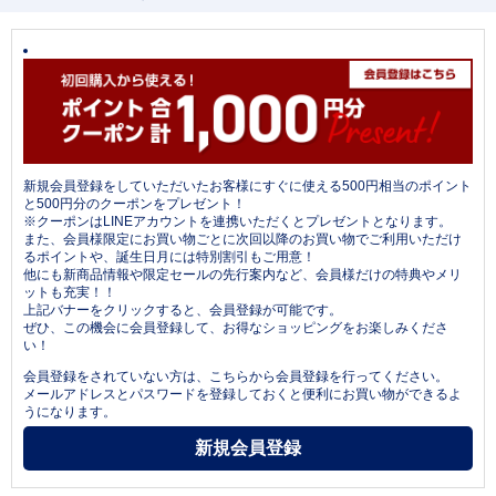
新規会員登録をしていただいたお客様にすぐに使える500円相当のポイント
と500円分のクーポンをプレゼント！
※クーポンはLINEアカウントを連携いただくとプレゼントとなります。
また、会員様限定にお買い物ごとに次回以降のお買い物でご利用いただけ
るポイントや、誕生日月には特別割引もご用意！
他にも新商品情報や限定セールの先行案内など、会員様だけの特典やメリ
ットも充実！！
上記バナーをクリックすると、会員登録が可能です。
ぜひ、この機会に会員登録して、お得なショッピングをお楽しみくださ
い！
会員登録をされていない方は、こちらから会員登録を行ってください。
メールアドレスとパスワードを登録しておくと便利にお買い物ができるよ
うになります。