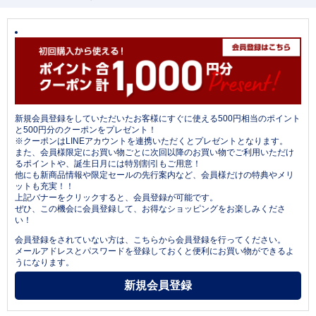
新規会員登録をしていただいたお客様にすぐに使える500円相当のポイント
と500円分のクーポンをプレゼント！
※クーポンはLINEアカウントを連携いただくとプレゼントとなります。
また、会員様限定にお買い物ごとに次回以降のお買い物でご利用いただけ
るポイントや、誕生日月には特別割引もご用意！
他にも新商品情報や限定セールの先行案内など、会員様だけの特典やメリ
ットも充実！！
上記バナーをクリックすると、会員登録が可能です。
ぜひ、この機会に会員登録して、お得なショッピングをお楽しみくださ
い！
会員登録をされていない方は、こちらから会員登録を行ってください。
メールアドレスとパスワードを登録しておくと便利にお買い物ができるよ
うになります。