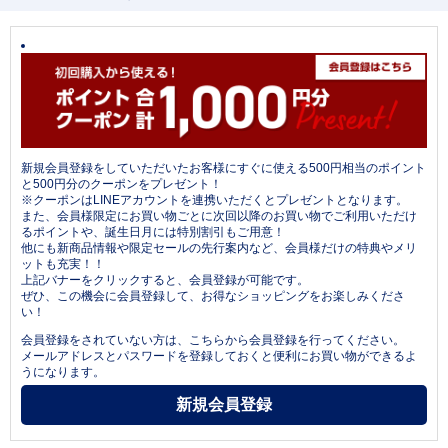
新規会員登録をしていただいたお客様にすぐに使える500円相当のポイント
と500円分のクーポンをプレゼント！
※クーポンはLINEアカウントを連携いただくとプレゼントとなります。
また、会員様限定にお買い物ごとに次回以降のお買い物でご利用いただけ
るポイントや、誕生日月には特別割引もご用意！
他にも新商品情報や限定セールの先行案内など、会員様だけの特典やメリ
ットも充実！！
上記バナーをクリックすると、会員登録が可能です。
ぜひ、この機会に会員登録して、お得なショッピングをお楽しみくださ
い！
会員登録をされていない方は、こちらから会員登録を行ってください。
メールアドレスとパスワードを登録しておくと便利にお買い物ができるよ
うになります。