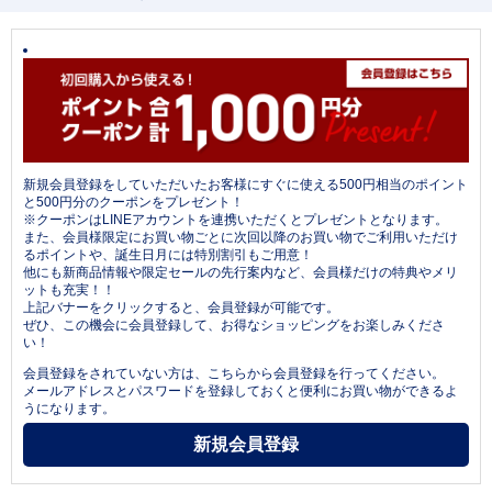
新規会員登録をしていただいたお客様にすぐに使える500円相当のポイント
と500円分のクーポンをプレゼント！
※クーポンはLINEアカウントを連携いただくとプレゼントとなります。
また、会員様限定にお買い物ごとに次回以降のお買い物でご利用いただけ
るポイントや、誕生日月には特別割引もご用意！
他にも新商品情報や限定セールの先行案内など、会員様だけの特典やメリ
ットも充実！！
上記バナーをクリックすると、会員登録が可能です。
ぜひ、この機会に会員登録して、お得なショッピングをお楽しみくださ
い！
会員登録をされていない方は、こちらから会員登録を行ってください。
メールアドレスとパスワードを登録しておくと便利にお買い物ができるよ
うになります。