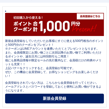
新規会員登録をしていただいたお客様にすぐに使える500円相当のポイント
と500円分のクーポンをプレゼント！
※クーポンはLINEアカウントを連携いただくとプレゼントとなります。
また、会員様限定にお買い物ごとに次回以降のお買い物でご利用いただけ
るポイントや、誕生日月には特別割引もご用意！
他にも新商品情報や限定セールの先行案内など、会員様だけの特典やメリ
ットも充実！！
上記バナーをクリックすると、会員登録が可能です。
ぜひ、この機会に会員登録して、お得なショッピングをお楽しみくださ
い！
会員登録をされていない方は、こちらから会員登録を行ってください。
メールアドレスとパスワードを登録しておくと便利にお買い物ができるよ
うになります。