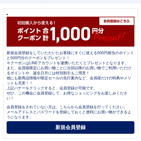
新規会員登録をしていただいたお客様にすぐに使える500円相当のポイント
と500円分のクーポンをプレゼント！
※クーポンはLINEアカウントを連携いただくとプレゼントとなります。
また、会員様限定にお買い物ごとに次回以降のお買い物でご利用いただけ
るポイントや、誕生日月には特別割引もご用意！
他にも新商品情報や限定セールの先行案内など、会員様だけの特典やメリ
ットも充実！！
上記バナーをクリックすると、会員登録が可能です。
ぜひ、この機会に会員登録して、お得なショッピングをお楽しみくださ
い！
会員登録をされていない方は、こちらから会員登録を行ってください。
メールアドレスとパスワードを登録しておくと便利にお買い物ができるよ
うになります。