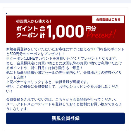
新規会員登録をしていただいたお客様にすぐに使える500円相当のポイント
と500円分のクーポンをプレゼント！
※クーポンはLINEアカウントを連携いただくとプレゼントとなります。
また、会員様限定にお買い物ごとに次回以降のお買い物でご利用いただけ
るポイントや、誕生日月には特別割引もご用意！
他にも新商品情報や限定セールの先行案内など、会員様だけの特典やメリ
ットも充実！！
上記バナーをクリックすると、会員登録が可能です。
ぜひ、この機会に会員登録して、お得なショッピングをお楽しみくださ
い！
会員登録をされていない方は、こちらから会員登録を行ってください。
メールアドレスとパスワードを登録しておくと便利にお買い物ができるよ
うになります。