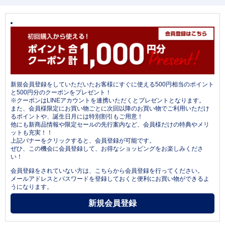
新規会員登録をしていただいたお客様にすぐに使える500円相当のポイント
と500円分のクーポンをプレゼント！
※クーポンはLINEアカウントを連携いただくとプレゼントとなります。
また、会員様限定にお買い物ごとに次回以降のお買い物でご利用いただけ
るポイントや、誕生日月には特別割引もご用意！
他にも新商品情報や限定セールの先行案内など、会員様だけの特典やメリ
ットも充実！！
上記バナーをクリックすると、会員登録が可能です。
ぜひ、この機会に会員登録して、お得なショッピングをお楽しみくださ
い！
会員登録をされていない方は、こちらから会員登録を行ってください。
メールアドレスとパスワードを登録しておくと便利にお買い物ができるよ
うになります。