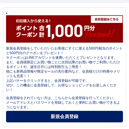
新規会員登録をしていただいたお客様にすぐに使える500円相当のポイント
と500円分のクーポンをプレゼント！
※クーポンはLINEアカウントを連携いただくとプレゼントとなります。
また、会員様限定にお買い物ごとに次回以降のお買い物でご利用いただけ
るポイントや、誕生日月には特別割引もご用意！
他にも新商品情報や限定セールの先行案内など、会員様だけの特典やメリ
ットも充実！！
上記バナーをクリックすると、会員登録が可能です。
ぜひ、この機会に会員登録して、お得なショッピングをお楽しみくださ
い！
会員登録をされていない方は、こちらから会員登録を行ってください。
メールアドレスとパスワードを登録しておくと便利にお買い物ができるよ
うになります。