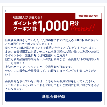
新規会員登録をしていただいたお客様にすぐに使える500円相当のポイント
と500円分のクーポンをプレゼント！
※クーポンはLINEアカウントを連携いただくとプレゼントとなります。
また、会員様限定にお買い物ごとに次回以降のお買い物でご利用いただけ
るポイントや、誕生日月には特別割引もご用意！
他にも新商品情報や限定セールの先行案内など、会員様だけの特典やメリ
ットも充実！！
上記バナーをクリックすると、会員登録が可能です。
ぜひ、この機会に会員登録して、お得なショッピングをお楽しみくださ
い！
会員登録をされていない方は、こちらから会員登録を行ってください。
メールアドレスとパスワードを登録しておくと便利にお買い物ができるよ
うになります。