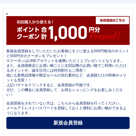
新規会員登録をしていただいたお客様にすぐに使える500円相当のポイント
と500円分のクーポンをプレゼント！
※クーポンはLINEアカウントを連携いただくとプレゼントとなります。
また、会員様限定にお買い物ごとに次回以降のお買い物でご利用いただけ
るポイントや、誕生日月には特別割引もご用意！
他にも新商品情報や限定セールの先行案内など、会員様だけの特典やメリ
ットも充実！！
上記バナーをクリックすると、会員登録が可能です。
ぜひ、この機会に会員登録して、お得なショッピングをお楽しみくださ
い！
会員登録をされていない方は、こちらから会員登録を行ってください。
メールアドレスとパスワードを登録しておくと便利にお買い物ができるよ
うになります。