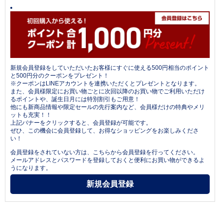
新規会員登録をしていただいたお客様にすぐに使える500円相当のポイント
と500円分のクーポンをプレゼント！
※クーポンはLINEアカウントを連携いただくとプレゼントとなります。
また、会員様限定にお買い物ごとに次回以降のお買い物でご利用いただけ
るポイントや、誕生日月には特別割引もご用意！
他にも新商品情報や限定セールの先行案内など、会員様だけの特典やメリ
ットも充実！！
上記バナーをクリックすると、会員登録が可能です。
ぜひ、この機会に会員登録して、お得なショッピングをお楽しみくださ
い！
会員登録をされていない方は、こちらから会員登録を行ってください。
メールアドレスとパスワードを登録しておくと便利にお買い物ができるよ
うになります。