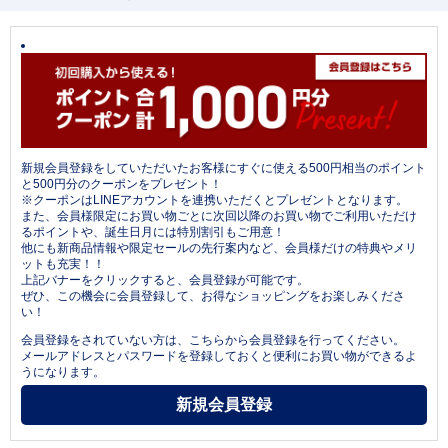
新規会員登録をしていただいたお客様にすぐに使える500円相当のポイント
と500円分のクーポンをプレゼント！
※クーポンはLINEアカウントを連携いただくとプレゼントとなります。
また、会員様限定にお買い物ごとに次回以降のお買い物でご利用いただけ
るポイントや、誕生日月には特別割引もご用意！
他にも新商品情報や限定セールの先行案内など、会員様だけの特典やメリ
ットも充実！！
上記バナーをクリックすると、会員登録が可能です。
ぜひ、この機会に会員登録して、お得なショッピングをお楽しみくださ
い！
会員登録をされていない方は、こちらから会員登録を行ってください。
メールアドレスとパスワードを登録しておくと便利にお買い物ができるよ
うになります。