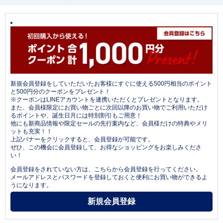
新規会員登録をしていただいたお客様にすぐに使える500円相当のポイント
と500円分のクーポンをプレゼント！
※クーポンはLINEアカウントを連携いただくとプレゼントとなります。
また、会員様限定にお買い物ごとに次回以降のお買い物でご利用いただけ
るポイントや、誕生日月には特別割引もご用意！
他にも新商品情報や限定セールの先行案内など、会員様だけの特典やメリ
ットも充実！！
上記バナーをクリックすると、会員登録が可能です。
ぜひ、この機会に会員登録して、お得なショッピングをお楽しみくださ
い！
会員登録をされていない方は、こちらから会員登録を行ってください。
メールアドレスとパスワードを登録しておくと便利にお買い物ができるよ
うになります。