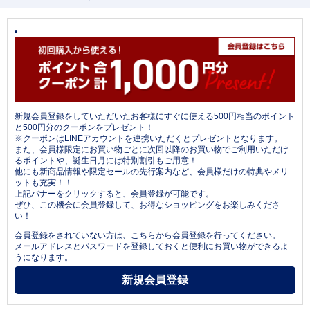
新規会員登録をしていただいたお客様にすぐに使える500円相当のポイント
と500円分のクーポンをプレゼント！
※クーポンはLINEアカウントを連携いただくとプレゼントとなります。
また、会員様限定にお買い物ごとに次回以降のお買い物でご利用いただけ
るポイントや、誕生日月には特別割引もご用意！
他にも新商品情報や限定セールの先行案内など、会員様だけの特典やメリ
ットも充実！！
上記バナーをクリックすると、会員登録が可能です。
ぜひ、この機会に会員登録して、お得なショッピングをお楽しみくださ
い！
会員登録をされていない方は、こちらから会員登録を行ってください。
メールアドレスとパスワードを登録しておくと便利にお買い物ができるよ
うになります。